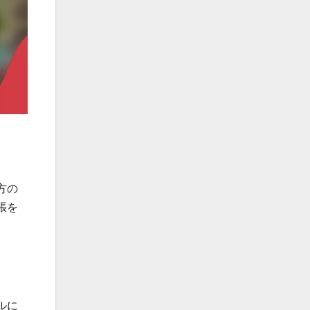
方の
張を
ルに