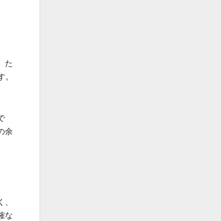
。た
す。
で
の余
く、
確な