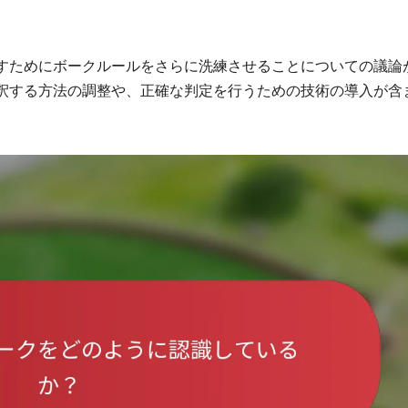
すためにボークルールをさらに洗練させることについての議論
釈する方法の調整や、正確な判定を行うための技術の導入が含