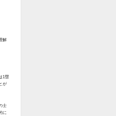
理解
は1塁
とが
の士
的に