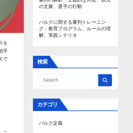
の文脈、選手の行動
バルクに関する審判トレーニン
グ：教育プログラム、ルールの理
解、実践シナリオ
スを
相手
欠で
検索
。
カテゴリ
バルク定義
。こ