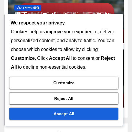
プレイヤーの責任
選手によるボークルールの誤解：
一般的な誤り、学びの瞬間、コー
We respect your privacy
チングのヒント
Cookies help us improve your experience, deliver
FEB 3, 2026
著者：ノーラン・プレスコット
personalized content, and analyze traffic. You can
choose which cookies to allow by clicking
Customize
. Click
Accept All
to consent or
Reject
All
to decline non-essential cookies.
プレイヤーの責任
バルクに関する選手の洞察：視
Customize
点、経験、ゲームのダイナミクス
FEB 2, 2026
著者：ノーラン・プレスコット
Reject All
Accept All