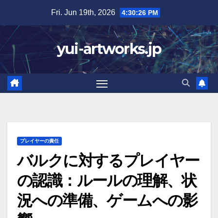
Skip
Fri. Jun 19th, 2026
4:30:27 PM
to
content
yui-artworks.jp
プレイヤーの責任
バルクに対するプレイヤー
の認識：ルールの理解、状
況への準備、ゲームへの影