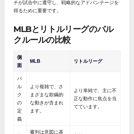
チが試合中に遵守し、戦略的なアドバンテージを
得るために重要です。
MLBとリトルリーグのバル
クルールの比較
側
MLB
リトルリーグ
面
バ
ル
より複雑で、さ
より単純で、主に不
ク
まざまな欺瞞的
正な動作に焦点を当
の
な動きが含まれ
てています。
定
ます。
義
審判は意図に基