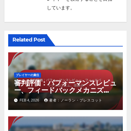
しています。
Related Post
プレイヤーの責任
審判評価：パフォーマンスレビュ
ー、フィードバックメカニズ
ム、改善点
FEB 4, 2026
著者：ノーラン・プレスコット