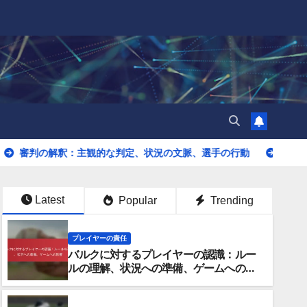
釈：主観的な判定、状況の文脈、選手の行動
バルクに関する審
Latest
Popular
Trending
プレイヤーの責任
バルクに対するプレイヤーの認識：ルー
ルの理解、状況への準備、ゲームへの影
響