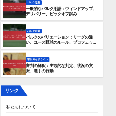
バルク定義
一般的なバルク用語：ウィンドアップ、
デリバリー、ピックオフ試み
バルク定義
バルクのバリエーション：リーグの違
バルク定義
い、ユース野球のルール、プロフェッシ
一般的なバルク用語：ウィン
ョナル基準
ー、ピックオフ試み
審判ガイドライン
審判の解釈：主観的な判定、状況の文
11/02/2026
著者：ノーラン・プレスコット
脈、選手の行動
リンク
私たちについて