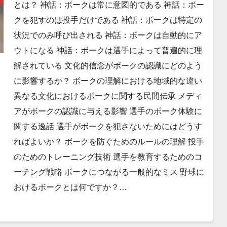
とは？ 神話：ボークは常に意図的である 神話：ボー
クを犯すのは投手だけである 神話：ボークは特定の
状況でのみ呼び出される 神話：ボークは自動的にア
ウトになる 神話：ボークは選手によって普遍的に理
解されている 文化的信念がボークの認識にどのよう
に影響するか？ ボークの理解における地域的な違い
異なる文化におけるボークに関する民間伝承 メディ
アがボークの認識に与える影響 選手のボーク体験に
関する逸話 選手がボークを犯さないためにはどうす
ればよいか？ ボークを防ぐためのルールの理解 投手
のためのトレーニング技術 選手を教育するためのコ
ーチング戦略 ボークにつながる一般的なミス 野球に
おけるボークとは何ですか？…