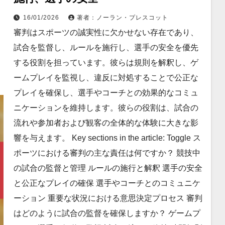
16/01/2026
著者：ノーラン・プレスコット
審判はスポーツの誠実性に欠かせない存在であり、
試合を監督し、ルールを施行し、選手の安全を優先
する役割を担っています。彼らは規則を解釈し、ゲ
ームプレイを監視し、違反に対処することで公正な
プレイを確保し、選手やコーチとの効果的なコミュ
ニケーションを維持します。彼らの役割は、試合の
流れや参加者および観客の全体的な体験に大きな影
響を与えます。 Key sections in the article: Toggle ス
ポーツにおける審判の主な責任は何ですか？ 競技中
の試合の監督と管理 ルールの施行と解釈 選手の安全
と公正なプレイの確保 選手やコーチとのコミュニケ
ーション 重要な状況における意思決定プロセス 審判
はどのように試合の監督を確保しますか？ ゲームプ