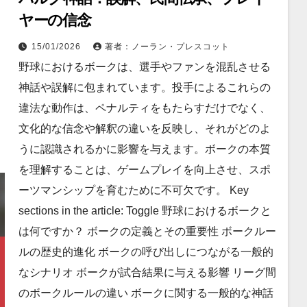
ヤーの信念
15/01/2026
著者：ノーラン・プレスコット
野球におけるボークは、選手やファンを混乱させる
神話や誤解に包まれています。投手によるこれらの
違法な動作は、ペナルティをもたらすだけでなく、
文化的な信念や解釈の違いを反映し、それがどのよ
うに認識されるかに影響を与えます。ボークの本質
を理解することは、ゲームプレイを向上させ、スポ
ーツマンシップを育むために不可欠です。 Key
sections in the article: Toggle 野球におけるボークと
は何ですか？ ボークの定義とその重要性 ボークルー
ルの歴史的進化 ボークの呼び出しにつながる一般的
なシナリオ ボークが試合結果に与える影響 リーグ間
のボークルールの違い ボークに関する一般的な神話