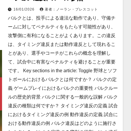
16/01/2026
著者：ノーラン・プレスコット
バルクとは、投手による違法な動作であり、守備チ
ームに対してペナルティをもたらす可能性があり、
攻撃側に有利になることがよくあります。この違反
は、タイミング違反または動作違反として現れるこ
とがあり、選手やコーチがこれらの概念を理解し
て、試合中に有害なペナルティを避けることが重要
です。 Key sections in the article: Toggle 野球とソフ
トボールにおけるバルクとは何ですか？ バルクの定
義 ゲームプレイにおけるバルクの重要性 バルクルー
ルの歴史的背景 バルクに関する一般的な誤解 バルク
違反の種類は何ですか？ タイミング違反の定義 試合
におけるタイミング違反の例 動作違反の定義 試合に
おける動作違反の例 バルク違反はどのように施行さ