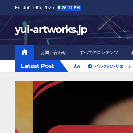
Skip
Fri. Jun 19th, 2026
5:26:13 PM
to
content
yui-artworks.jp
お問い合わせ
すべてのコンテンツ
Latest Post
、デリバリー、ピックオフ試み
バルクのバリエーション：リーグ