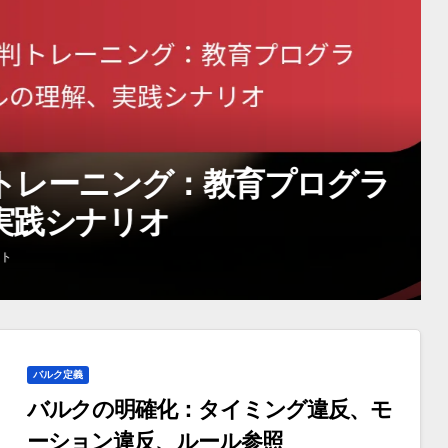
ーの認識：ルールの理解、
の影響
バルク定義
バルクの明確化：タイミング違反、モ
ーション違反、ルール参照