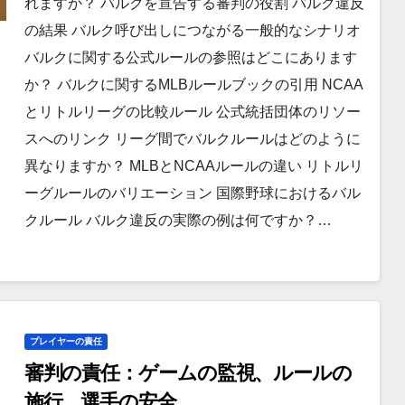
れますか？ バルクを宣告する審判の役割 バルク違反
の結果 バルク呼び出しにつながる一般的なシナリオ
バルクに関する公式ルールの参照はどこにあります
か？ バルクに関するMLBルールブックの引用 NCAA
とリトルリーグの比較ルール 公式統括団体のリソー
スへのリンク リーグ間でバルクルールはどのように
異なりますか？ MLBとNCAAルールの違い リトルリ
ーグルールのバリエーション 国際野球におけるバル
クルール バルク違反の実際の例は何ですか？…
プレイヤーの責任
審判の責任：ゲームの監視、ルールの
施行、選手の安全